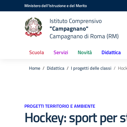
Vai ai contenuti
Vai al menu di navigazione
Vai al footer
Ministero dell'Istruzione e del Merito
Istituto Comprensivo
"Campagnano"
Campagnano di Roma (RM)
Scuola
Servizi
Novità
Didattica
Home
Didattica
I progetti delle classi
Hock
PROGETTI TERRITORIO E AMBIENTE
Hockey: sport per s