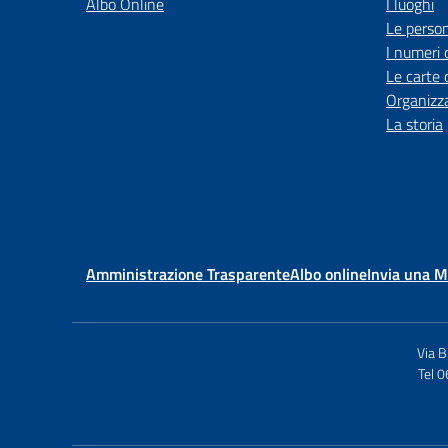
Albo Online
I luoghi
Le perso
I numeri 
Le carte 
Organizz
La storia
Amministrazione Trasparente
Albo online
Invia una 
Via 
Tel 