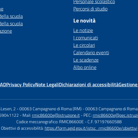
Personale scolastico
ne
Percorsi di studio
della scuola
Le novità
della scuola
Le notizie
azione
I comunicati
Le circolari
Calendario eventi
Le scadenze
Albo online
MAD
Privacy Policy
Note Legali
Dichiarazioni di accessibilità
Gestione
B.Lesen, 2 - 00063 Campagnano di Roma (RM)
-
00063 Campagnano di Roma
069041122
- Mail:
rmic86600e@istruzione.it
- PEC:
rmic86600e@pec.istruzio
Codice meccanografico: RMIC86600E
- C.F. 97197660588
Obiettivi di accessibilità:
https://form.agid.gov.it/istsc_rmic86600e/obiettivi