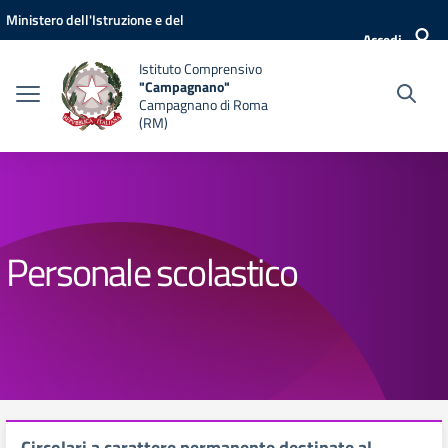
Vai ai contenuti
Vai al menu di navigazione
Vai al footer
Ministero dell'Istruzione e del
Accedi
Merito
Istituto Comprensivo
"Campagnano"
Campagnano di Roma
(RM)
Personale scolastico
Circolari a carattere permanente destinate al