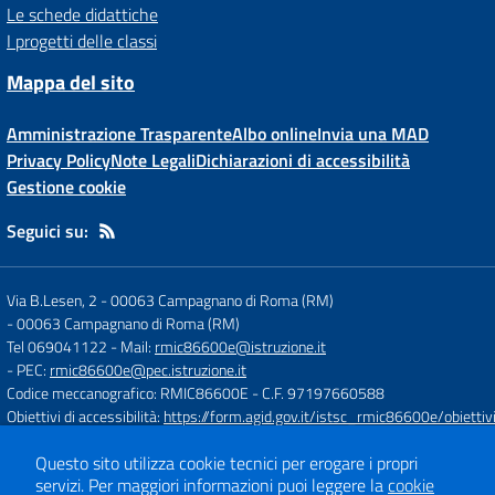
Le schede didattiche
I progetti delle classi
Mappa del sito
Amministrazione Trasparente
Albo online
Invia una MAD
Privacy Policy
Note Legali
Dichiarazioni di accessibilità
Gestione cookie
Seguici su:
Via B.Lesen, 2 - 00063 Campagnano di Roma (RM)
-
00063 Campagnano di Roma (RM)
Tel 069041122
- Mail:
rmic86600e@istruzione.it
- PEC:
rmic86600e@pec.istruzione.it
Codice meccanografico: RMIC86600E
- C.F. 97197660588
Obiettivi di accessibilità:
https://form.agid.gov.it/istsc_rmic86600e/obiettiv
Questo sito utilizza cookie tecnici per erogare i propri
Concept & Design by
Designers Italia
servizi.
Per maggiori informazioni puoi leggere la
cookie