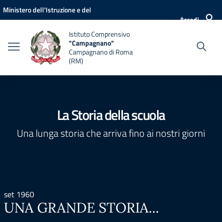
Vai ai contenuti
Vai al menu di navigazione
Vai al footer
Ministero dell'Istruzione e del
Accedi
Merito
Istituto Comprensivo
"Campagnano"
Campagnano di Roma
(RM)
La Storia della scuola
Una lunga storia che arriva fino ai nostri giorni
set 1960
UNA GRANDE STORIA...