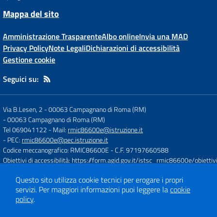
Mappa del sito
Amministrazione Trasparente
Albo online
Invia una MAD
Privacy Policy
Note Legali
Dichiarazioni di accessibilità
Gestione cookie
Seguici su:
Via B.Lesen, 2 - 00063 Campagnano di Roma (RM)
-
00063 Campagnano di Roma (RM)
Tel 069041122
- Mail:
rmic86600e@istruzione.it
- PEC:
rmic86600e@pec.istruzione.it
Codice meccanografico: RMIC86600E
- C.F. 97197660588
Obiettivi di accessibilità:
https://form.agid.gov.it/istsc_rmic86600e/obiettiv
Questo sito utilizza cookie tecnici per erogare i propri
Concept & Design by
Designers Italia
servizi.
Per maggiori informazioni puoi leggere la
cookie
policy
.
Sito web realizzato con CMS
SCUOLASTICO