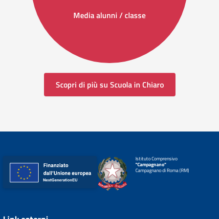
Media alunni / classe
Scopri di più su Scuola in Chiaro
Istituto Comprensivo
"Campagnano"
Campagnano di Roma (RM)