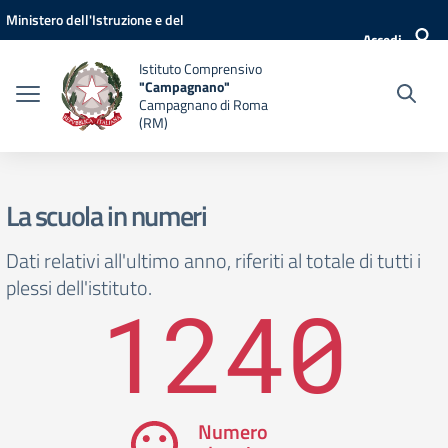
Vai ai contenuti
Vai al menu di navigazione
Vai al footer
Ministero dell'Istruzione e del
Accedi
Merito
Istituto Comprensivo
"Campagnano"
Campagnano di Roma
(RM)
La scuola in numeri
Dati relativi all'ultimo anno, riferiti al totale di tutti i
plessi dell'istituto.
1240
Numero