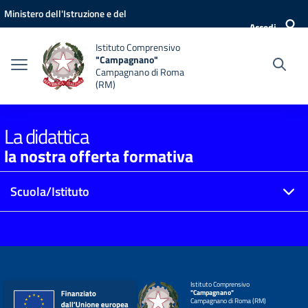
Vai ai contenuti
Vai al menu di navigazione
Vai al footer
Ministero dell'Istruzione e del
Accedi
Merito
Istituto Comprensivo
"Campagnano"
Campagnano di Roma
(RM)
La didattica
la nostra offerta formativa
Scuola/Istituto
Istituto Comprensivo
"Campagnano"
Campagnano di Roma (RM)