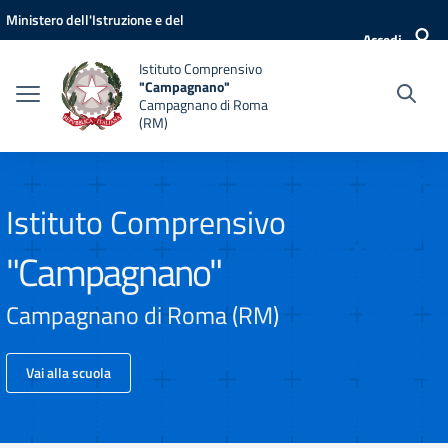
Vai ai contenuti
Vai al menu di navigazione
Vai al footer
Ministero dell'Istruzione e del
Accedi
Merito
Istituto Comprensivo
"Campagnano"
Campagnano di Roma
(RM)
Istituto Comprensivo
"Campagnano"
Campagnano di Roma (RM)
Vai alla scuola