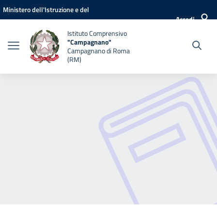
Vai ai contenuti
Vai al menu di navigazione
Vai al footer
Ministero dell'Istruzione e del
Accedi
Merito
Istituto Comprensivo
"Campagnano"
Campagnano di Roma
(RM)