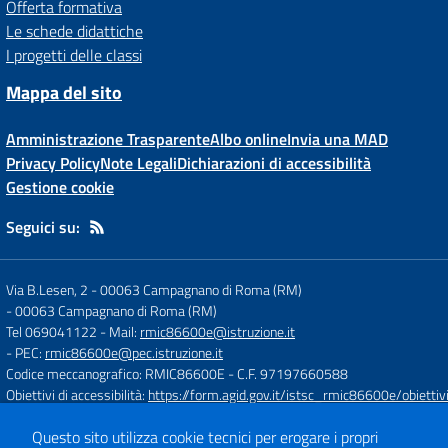
Offerta formativa
Le schede didattiche
I progetti delle classi
Mappa del sito
Amministrazione Trasparente
Albo online
Invia una MAD
Privacy Policy
Note Legali
Dichiarazioni di accessibilità
Gestione cookie
Seguici su:
Via B.Lesen, 2 - 00063 Campagnano di Roma (RM)
-
00063 Campagnano di Roma (RM)
Tel 069041122
- Mail:
rmic86600e@istruzione.it
- PEC:
rmic86600e@pec.istruzione.it
Codice meccanografico: RMIC86600E
- C.F. 97197660588
Obiettivi di accessibilità:
https://form.agid.gov.it/istsc_rmic86600e/obiettiv
Questo sito utilizza cookie tecnici per erogare i propri