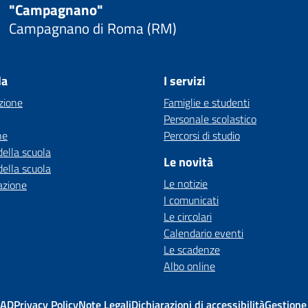
"Campagnano"
Campagnano di Roma (RM)
la
I servizi
zione
Famiglie e studenti
Personale scolastico
ne
Percorsi di studio
della scuola
Le novità
della scuola
Le notizie
azione
I comunicati
Le circolari
Calendario eventi
Le scadenze
Albo online
MAD
Privacy Policy
Note Legali
Dichiarazioni di accessibilità
Gestione