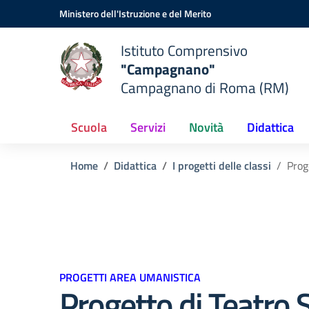
Vai ai contenuti
Vai al menu di navigazione
Vai al footer
Ministero dell'Istruzione e del Merito
Istituto Comprensivo
"Campagnano"
Campagnano di Roma (RM)
Scuola
Servizi
Novità
Didattica
Home
Didattica
I progetti delle classi
Prog
PROGETTI AREA UMANISTICA
Progetto di Teatro 