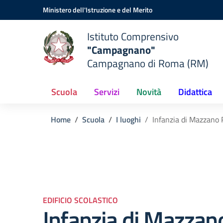
Vai ai contenuti
Vai al menu di navigazione
Vai al footer
Ministero dell'Istruzione e del Merito
Istituto Comprensivo
"Campagnano"
Campagnano di Roma (RM)
Scuola
Servizi
Novità
Didattica
Home
Scuola
I luoghi
Infanzia di Mazzano
EDIFICIO SCOLASTICO
Infanzia di Mazza