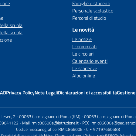
zione
Famiglie e studenti
Personale scolastico
ne
Percorsi di studio
della scuola
Le novità
della scuola
Le notizie
azione
I comunicati
Le circolari
Calendario eventi
Le scadenze
Albo online
MAD
Privacy Policy
Note Legali
Dichiarazioni di accessibilità
Gestione
B.Lesen, 2 - 00063 Campagnano di Roma (RM)
-
00063 Campagnano di Roma
069041122
- Mail:
rmic86600e@istruzione.it
- PEC:
rmic86600e@pec.istruzio
Codice meccanografico: RMIC86600E
- C.F. 97197660588
Obiettivi di accessibilità:
https://form.agid.gov.it/istsc_rmic86600e/obiettivi