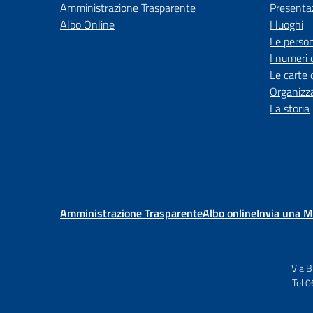
Amministrazione Trasparente
Presenta
Albo Online
I luoghi
Le perso
I numeri 
Le carte 
Organizz
La storia
Amministrazione Trasparente
Albo online
Invia una 
Via 
Tel 