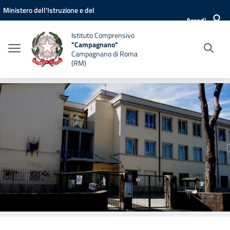
Vai ai contenuti
Vai al menu di navigazione
Vai al footer
Ministero dell'Istruzione e del
Accedi
Merito
Istituto Comprensivo
"Campagnano"
Campagnano di Roma
(RM)