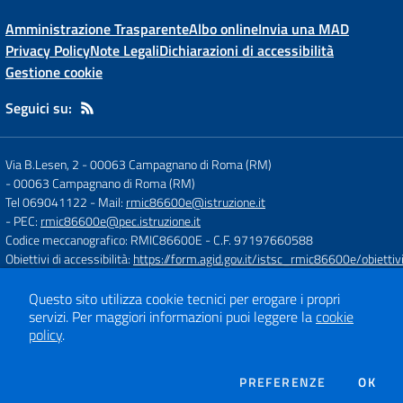
Amministrazione Trasparente
Albo online
Invia una MAD
Privacy Policy
Note Legali
Dichiarazioni di accessibilità
Gestione cookie
Seguici su:
Via B.Lesen, 2 - 00063 Campagnano di Roma (RM)
-
00063 Campagnano di Roma (RM)
Tel 069041122
- Mail:
rmic86600e@istruzione.it
- PEC:
rmic86600e@pec.istruzione.it
Codice meccanografico: RMIC86600E
- C.F. 97197660588
Obiettivi di accessibilità:
https://form.agid.gov.it/istsc_rmic86600e/obiettiv
Questo sito utilizza cookie tecnici per erogare i propri
Concept & Design by
Designers Italia
servizi.
Per maggiori informazioni puoi leggere la
cookie
Sito web realizzato con CMS
SCUOLASTICO
policy
.
DEI COOKIE
PREFERENZE
OK