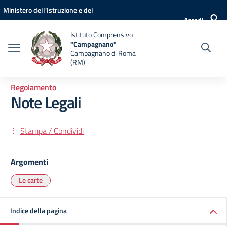
Vai ai contenuti
Vai al menu di navigazione
Vai al footer
Ministero dell'Istruzione e del
Accedi
Merito
Istituto Comprensivo
"Campagnano"
Campagnano di Roma
(RM)
Regolamento
Note Legali
Stampa / Condividi
Argomenti
Le carte
Indice della pagina