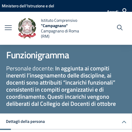
Vai ai contenuti
Vai al menu di navigazione
Vai al footer
Ministero dell'Istruzione e del
Accedi
Merito
Istituto Comprensivo
"Campagnano"
Campagnano di Roma
(RM)
Funzionigramma
Personale docente:
In aggiunta ai compiti
inerenti l’insegnamento delle discipline, ai
docenti sono attribuiti “incarichi funzionali”
consistenti in compiti organizzativi e di
coordinamento. Questi incarichi vengono
deliberati dal Collegio dei Docenti di ottobre
Dettagli della persona