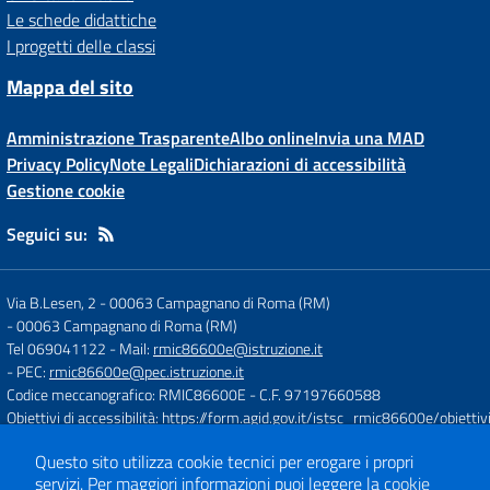
Le schede didattiche
I progetti delle classi
Mappa del sito
Amministrazione Trasparente
Albo online
Invia una MAD
Privacy Policy
Note Legali
Dichiarazioni di accessibilità
Gestione cookie
Seguici su:
Via B.Lesen, 2 - 00063 Campagnano di Roma (RM)
-
00063 Campagnano di Roma (RM)
Tel 069041122
- Mail:
rmic86600e@istruzione.it
- PEC:
rmic86600e@pec.istruzione.it
Codice meccanografico: RMIC86600E
- C.F. 97197660588
Obiettivi di accessibilità:
https://form.agid.gov.it/istsc_rmic86600e/obiettiv
Questo sito utilizza cookie tecnici per erogare i propri
Concept & Design by
Designers Italia
servizi.
Per maggiori informazioni puoi leggere la
cookie