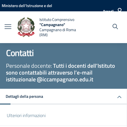
Vai ai contenuti
Vai al menu di navigazione
Vai al footer
Ministero dell'Istruzione e del
Accedi
Merito
Istituto Comprensivo
"Campagnano"
Campagnano di Roma
(RM)
Contatti
Personale docente:
Tutti i docenti dell’Istituto
sono contattabili attraverso l’e-mail
istituzionale @iccampagnano.edu.it
Dettagli della persona
Ulteriori informazioni