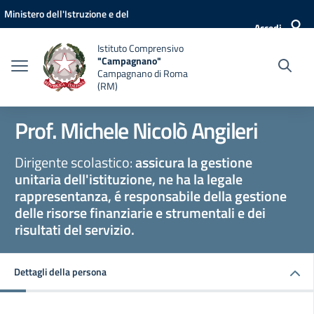
Vai ai contenuti
Vai al menu di navigazione
Vai al footer
Ministero dell'Istruzione e del
Accedi
Merito
Istituto Comprensivo
"Campagnano"
Campagnano di Roma
(RM)
Prof. Michele Nicolò Angileri
Dirigente scolastico:
assicura la gestione
unitaria dell'istituzione, ne ha la legale
rappresentanza, é responsabile della gestione
delle risorse finanziarie e strumentali e dei
risultati del servizio.
Dettagli della persona