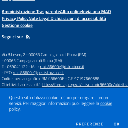
Amministrazione Trasparente
Albo online
Invia una MAD
Privacy Policy
Note Legali
Dichiarazioni di accessibilità
Gestione cookie
Seguici su:
Via B.Lesen, 2 - 00063 Campagnano di Roma (RM)
-
00063 Campagnano di Roma (RM)
Tel 069041122
- Mail:
rmic86600e@istruzione.it
- PEC:
rmic86600e@pec.istruzione.it
Codice meccanografico: RMIC86600E
- C.F. 97197660588
Obiettivi di accessibilità:
https://form.agid.gov.it/istsc_rmic86600e/obiettiv
Questo sito utilizza cookie tecnici per erogare i propri
Concept & Design by
Designers Italia
servizi.
Per maggiori informazioni puoi leggere la
cookie
Sito web realizzato con CMS
SCUOLASTICO
policy
.
DEI COOKIE
PREFERENZE
OK