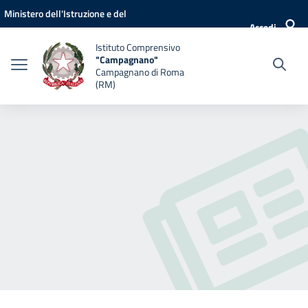
Vai ai contenuti
Vai al menu di navigazione
Vai al footer
Ministero dell'Istruzione e del
Accedi
Merito
Istituto Comprensivo
"Campagnano"
Campagnano di Roma
(RM)