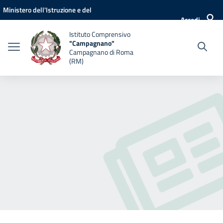
Vai ai contenuti
Vai al menu di navigazione
Vai al footer
Ministero dell'Istruzione e del
Accedi
Merito
Istituto Comprensivo
"Campagnano"
Campagnano di Roma
(RM)