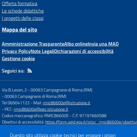
Offerta formativa
Le schede didattiche
I progetti delle classi
Mappa del sito
Amministrazione Trasparente
Albo online
Invia una MAD
Privacy Policy
Note Legali
Dichiarazioni di accessibilità
Gestione cookie
Seguici su:
Via B.Lesen, 2 - 00063 Campagnano di Roma (RM)
-
00063 Campagnano di Roma (RM)
Tel 069041122
- Mail:
rmic86600e@istruzione.it
- PEC:
rmic86600e@pec.istruzione.it
Codice meccanografico: RMIC86600E
- C.F. 97197660588
Obiettivi di accessibilità:
https://form.agid.gov.it/istsc_rmic86600e/obiettiv
Questo sito utilizza cookie tecnici per erogare i propri