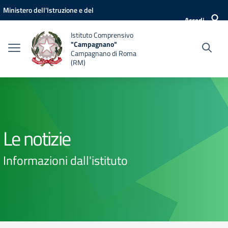
Vai ai contenuti
Vai al menu di navigazione
Vai al footer
Ministero dell'Istruzione e del
Accedi
Merito
Istituto Comprensivo
"Campagnano"
Campagnano di Roma
(RM)
Le notizie
Informazioni dall'istituto