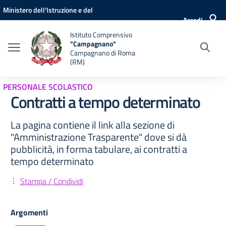
Vai ai contenuti
Vai al menu di navigazione
Vai al footer
Ministero dell'Istruzione e del
Accedi
Merito
Istituto Comprensivo
"Campagnano"
Campagnano di Roma
(RM)
PERSONALE SCOLASTICO
Contratti a tempo determinato
La pagina contiene il link alla sezione di
"Amministrazione Trasparente" dove si dà
pubblicità, in forma tabulare, ai contratti a
tempo determinato
Stampa / Condividi
Argomenti