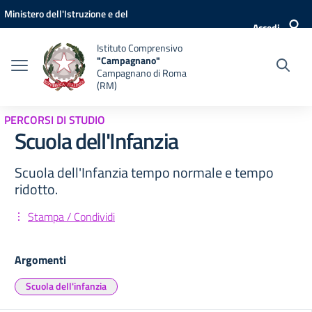
Vai ai contenuti
Vai al menu di navigazione
Vai al footer
Ministero dell'Istruzione e del
Accedi
Merito
Istituto Comprensivo
"Campagnano"
Campagnano di Roma
(RM)
PERCORSI DI STUDIO
Scuola dell'Infanzia
Scuola dell'Infanzia tempo normale e tempo
ridotto.
Stampa / Condividi
Argomenti
Scuola dell'infanzia