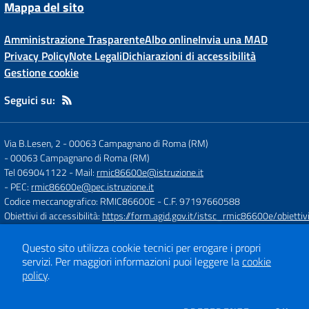
Mappa del sito
Amministrazione Trasparente
Albo online
Invia una MAD
Privacy Policy
Note Legali
Dichiarazioni di accessibilità
Gestione cookie
Seguici su:
Via B.Lesen, 2 - 00063 Campagnano di Roma (RM)
-
00063 Campagnano di Roma (RM)
Tel 069041122
- Mail:
rmic86600e@istruzione.it
- PEC:
rmic86600e@pec.istruzione.it
Codice meccanografico: RMIC86600E
- C.F. 97197660588
Obiettivi di accessibilità:
https://form.agid.gov.it/istsc_rmic86600e/obiettiv
Questo sito utilizza cookie tecnici per erogare i propri
Concept & Design by
Designers Italia
servizi.
Per maggiori informazioni puoi leggere la
cookie
Sito web realizzato con CMS
SCUOLASTICO
policy
.