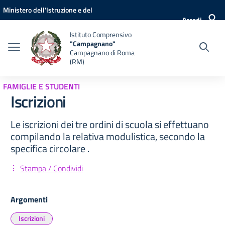
Vai ai contenuti
Vai al menu di navigazione
Vai al footer
Ministero dell'Istruzione e del
Accedi
Merito
Istituto Comprensivo
"Campagnano"
Campagnano di Roma
(RM)
FAMIGLIE E STUDENTI
Iscrizioni
Le iscrizioni dei tre ordini di scuola si effettuano
compilando la relativa modulistica, secondo la
specifica circolare .
Stampa / Condividi
Argomenti
Iscrizioni