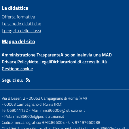
La didattica
Offerta formativa
Le schede didattiche
I progetti delle classi
Mappa del sito
Amministrazione Trasparente
Albo online
Invia una MAD
Privacy Policy
Note Legali
Dichiarazioni di accessibilità
Gestione cookie
Seguici su:
Via B.Lesen, 2 - 00063 Campagnano di Roma (RM)
-
00063 Campagnano di Roma (RM)
Tel 069041122
- Mail:
rmic86600e@istruzione.it
- PEC:
rmic86600e@pec.istruzione.it
Codice meccanografico: RMIC86600E
- C.F. 97197660588
Obiettivi di accessibilità:
https://form.agid.gov.it/istsc_rmic86600e/obiettiv