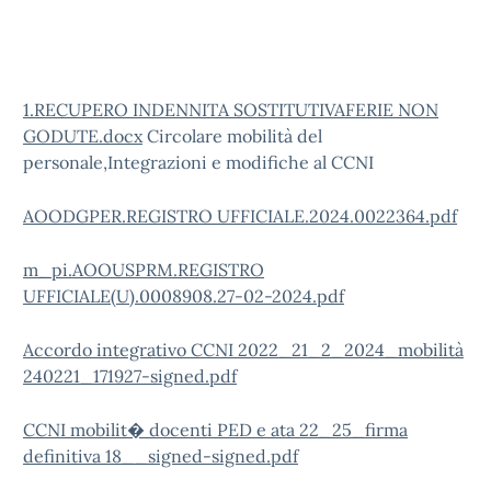
1.RECUPERO INDENNITA SOSTITUTIVAFERIE NON
GODUTE.docx
Circolare mobilità del
personale,Integrazioni e modifiche al CCNI
AOODGPER.REGISTRO UFFICIALE.2024.0022364.pdf
m_pi.AOOUSPRM.REGISTRO
UFFICIALE(U).0008908.27-02-2024.pdf
Accordo integrativo CCNI 2022_21_2_2024_mobilità
240221_171927-signed.pdf
CCNI mobilit� docenti PED e ata 22_25_firma
definitiva 18__signed-signed.pdf