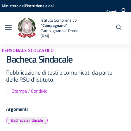
Vai ai contenuti
Vai al menu di navigazione
Vai al footer
Ministero dell'Istruzione e del
Accedi
Merito
Istituto Comprensivo
"Campagnano"
Campagnano di Roma
(RM)
PERSONALE SCOLASTICO
Bacheca Sindacale
Pubblicazione di testi e comunicati da parte
delle RSU d'Istituto.
Stampa / Condividi
Argomenti
Bacheca sindacale