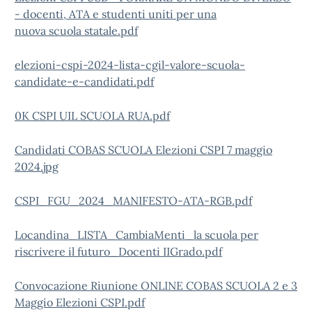
- docenti, ATA e studenti uniti per una
nuova scuola statale.pdf
elezioni-cspi-2024-lista-cgil-valore-scuola-
candidate-e-candidati.pdf
0K CSPI UIL SCUOLA RUA.pdf
Candidati COBAS SCUOLA Elezioni CSPI 7 maggio
2024.jpg
CSPI_FGU_2024_MANIFESTO-ATA-RGB.pdf
Locandina_LISTA_CambiaMenti_la scuola per
riscrivere il futuro_Docenti IIGrado.pdf
Convocazione Riunione ONLINE COBAS SCUOLA 2 e 3
Maggio Elezioni CSPI.pdf