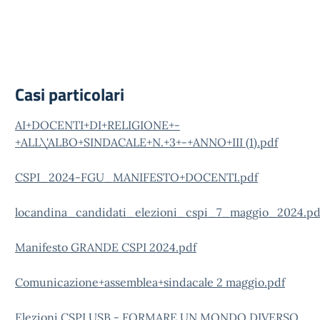
Casi particolari
AI+DOCENTI+DI+RELIGIONE+-
+ALL\'ALBO+SINDACALE+N.+3+-+ANNO+III (1).pdf
CSPI_2024-FGU_MANIFESTO+DOCENTI.pdf
locandina_candidati_elezioni_cspi_7_maggio_2024.pd
Manifesto GRANDE CSPI 2024.pdf
Comunicazione+assemblea+sindacale 2 maggio.pdf
Elezioni CSPI USB - FORMARE UN MONDO DIVERSO