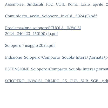
Assemblee_Sindacali_FLC_CGIL_Roma_Lazio_aprile_2
Comunicato_avvio_Sciopero_Invalsi_2024 (5).pdf
Proclamazione scioperoSCUOLA_INVALSI
2024_240423_150100 (2).pdf
Sciopero 7 maggio 2025.pdf
Indizione+Sciopero+Comparto+Scuola+Intera+giornat
ESTENSIONE+Sciopero+Comparto+Scuola+Intera+giornat
SCIOPERO_INVALSI_ORARIO_25_CUB_SUR_SGB_.pd