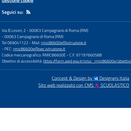
Gestione cookie
Seguici su:
Via B.Lesen, 2 - 00063 Campagnano di Roma (RM)
-
00063 Campagnano di Roma (RM)
Tel 069041122
- Mail:
rmic86600e@istruzione.it
- PEC:
rmic86600e@pec.istruzione.it
Codice meccanografico: RMIC86600E
- C.F. 97197660588
Obiettivi di accessibilità:
https://form.agid.gov.it/istsc_rmic86600e/obiettiv
Concept & Design by
Designers Italia
Sito web realizzato con CMS
SCUOLASTICO