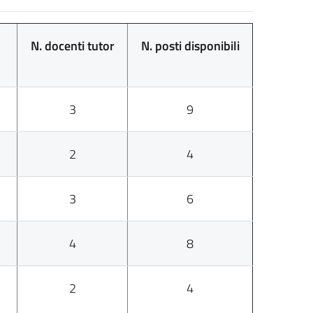
N. docenti tutor
N. posti disponibili
3
9
2
4
3
6
4
8
2
4