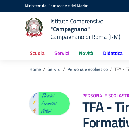
Vai ai contenuti
Vai al menu di navigazione
Vai al footer
Ministero dell'Istruzione e del Merito
Istituto Comprensivo
"Campagnano"
Campagnano di Roma (RM)
Scuola
Servizi
Novità
Didattica
Home
Servizi
Personale scolastico
TFA - T
PERSONALE SCOLASTI
TFA - Ti
Formativ