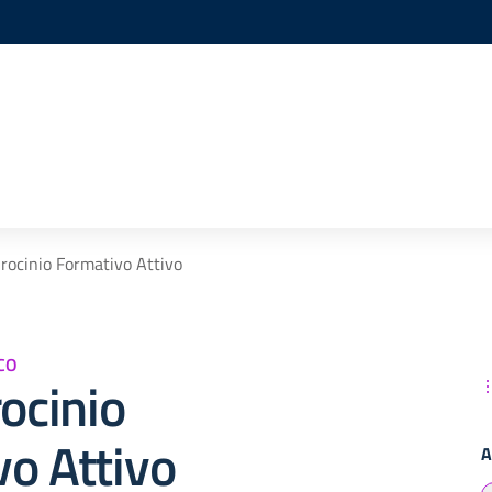
irocinio Formativo Attivo
CO
rocinio
o Attivo
A