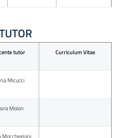
 TUTOR
ente tutor
Curriculum Vitae
ena Micucci
sira Molon
la Mocchegiani