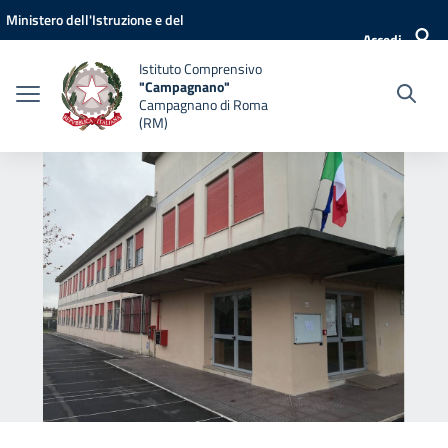
Vai ai contenuti
Vai al menu di navigazione
Vai al footer
Ministero dell'Istruzione e del
Accedi
Merito
Istituto Comprensivo
"Campagnano"
Campagnano di Roma
(RM)