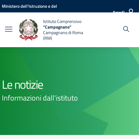
Vai ai contenuti
Vai al menu di navigazione
Vai al footer
Ministero dell'Istruzione e del
Accedi
Merito
Istituto Comprensivo
"Campagnano"
Campagnano di Roma
(RM)
Le notizie
Informazioni dall'istituto