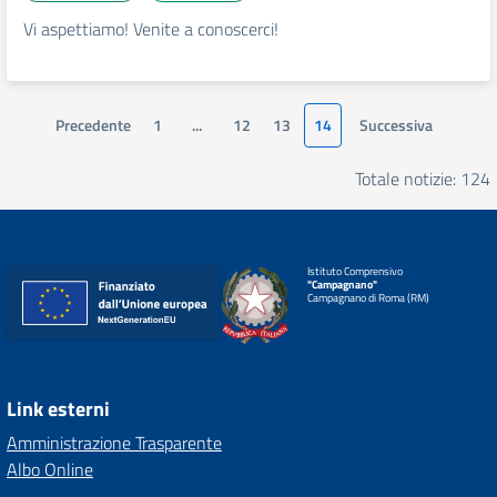
Vi aspettiamo! Venite a conoscerci!
Precedente
1
...
12
13
14
Successiva
Totale notizie: 124
Istituto Comprensivo
"Campagnano"
Campagnano di Roma (RM)
Link esterni
Amministrazione Trasparente
Albo Online