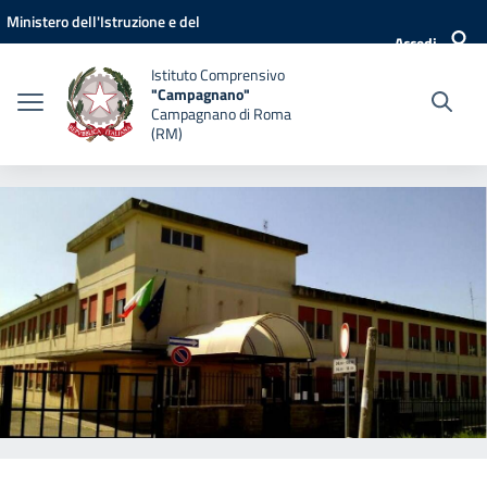
Vai ai contenuti
Vai al menu di navigazione
Vai al footer
Ministero dell'Istruzione e del
Accedi
Merito
Istituto Comprensivo
"Campagnano"
Campagnano di Roma
(RM)