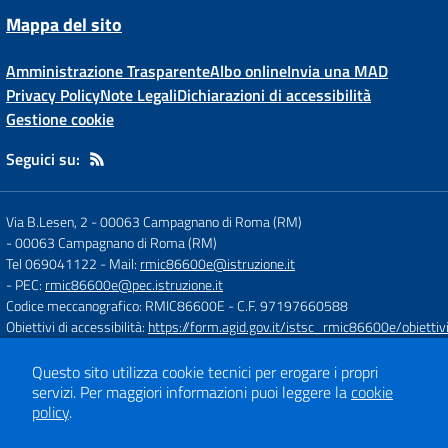
Mappa del sito
Amministrazione Trasparente
Albo online
Invia una MAD
Privacy Policy
Note Legali
Dichiarazioni di accessibilità
Gestione cookie
Seguici su:
Via B.Lesen, 2 - 00063 Campagnano di Roma (RM)
-
00063 Campagnano di Roma (RM)
Tel 069041122
- Mail:
rmic86600e@istruzione.it
- PEC:
rmic86600e@pec.istruzione.it
Codice meccanografico: RMIC86600E
- C.F. 97197660588
Obiettivi di accessibilità:
https://form.agid.gov.it/istsc_rmic86600e/obiettiv
Questo sito utilizza cookie tecnici per erogare i propri
Concept & Design by
Designers Italia
servizi.
Per maggiori informazioni puoi leggere la
cookie
Sito web realizzato con CMS
SCUOLASTICO
policy
.