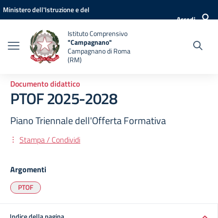
Vai ai contenuti
Vai al menu di navigazione
Vai al footer
Ministero dell'Istruzione e del
Accedi
Merito
Istituto Comprensivo
"Campagnano"
Campagnano di Roma
(RM)
Documento didattico
PTOF 2025-2028
Piano Triennale dell'Offerta Formativa
Stampa / Condividi
Argomenti
PTOF
Indice della pagina