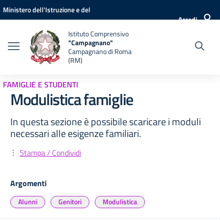
Vai ai contenuti
Vai al menu di navigazione
Vai al footer
Ministero dell'Istruzione e del
Accedi
Merito
Istituto Comprensivo
"Campagnano"
Campagnano di Roma
(RM)
FAMIGLIE E STUDENTI
Modulistica famiglie
In questa sezione è possibile scaricare i moduli
necessari alle esigenze familiari.
Stampa / Condividi
Argomenti
Alunni
Genitori
Modulistica