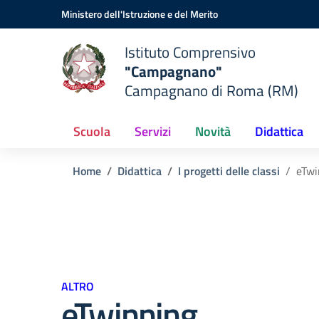
Vai ai contenuti
Vai al menu di navigazione
Vai al footer
Ministero dell'Istruzione e del Merito
Istituto Comprensivo
"Campagnano"
Campagnano di Roma (RM)
Scuola
Servizi
Novità
Didattica
Home
Didattica
I progetti delle classi
eTwi
ALTRO
eTwinning